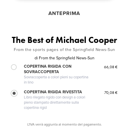
ANTEPRIMA
The Best of Michael Cooper
From the sports pages of the Springfield News-Sun
di
From the Springfield News-Sun
COPERTINA RIGIDA CON
66,08 €
SOVRACCOPERTA
Sovraccoperta a colori pieni su copertina
in lino
COPERTINA RIGIDA RIVESTITA
70,08 €
Libro rilegato rigido con design a colori
pieno stampato direttamente sulla
copertina rigid
L'IVA verrà aggiunta al momento del pagamento.