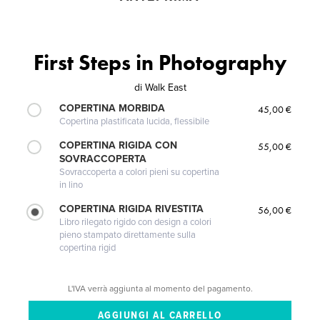
First Steps in Photography
di
Walk East
COPERTINA MORBIDA
45,00 €
Copertina plastificata lucida, flessibile
COPERTINA RIGIDA CON
55,00 €
SOVRACCOPERTA
Sovraccoperta a colori pieni su copertina
in lino
COPERTINA RIGIDA RIVESTITA
56,00 €
Libro rilegato rigido con design a colori
pieno stampato direttamente sulla
copertina rigid
L'IVA verrà aggiunta al momento del pagamento.