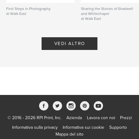
First Steps in Photography
Sharing the Stories of Shadwell
di Walk East
and Whitechapel
di Walk East
VEDI ALTRO
© 2016 - 2026 RPI Print, Inc.
Azienda
Lavora con noi
Prezzi
Informativa sulla privacy
Informativa sui cookie
Supporto
Mappa del sito