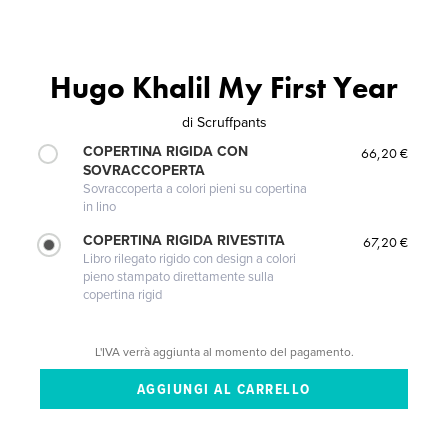
Hugo Khalil My First Year
di
Scruffpants
COPERTINA RIGIDA CON
66,20 €
SOVRACCOPERTA
Sovraccoperta a colori pieni su copertina
in lino
COPERTINA RIGIDA RIVESTITA
67,20 €
Libro rilegato rigido con design a colori
pieno stampato direttamente sulla
copertina rigid
L'IVA verrà aggiunta al momento del pagamento.