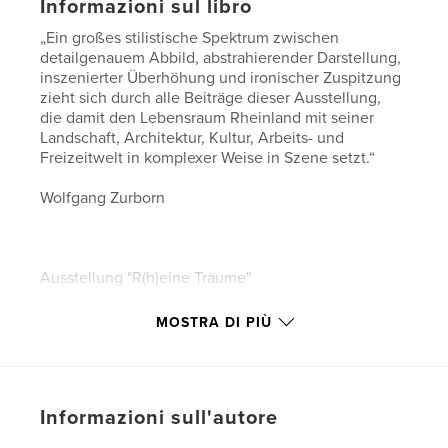
Informazioni sul libro
„Ein großes stilistische Spektrum zwischen
detailgenauem Abbild, abstrahierender Darstellung,
inszenierter Überhöhung und ironischer Zuspitzung
zieht sich durch alle Beiträge dieser Ausstellung,
die damit den Lebensraum Rheinland mit seiner
Landschaft, Architektur, Kultur, Arbeits- und
Freizeitwelt in komplexer Weise in Szene setzt.“
Wolfgang Zurborn
Ausstellung "R(h)eine Träume"
18. bis 23. September 2012
MOSTRA DI PIÙ
Öffnungszeiten: Mi - Fr 15:00 - 19:30 Uhr,
Sa 12.00 - 19:30 Uhr,
Informazioni sull'autore
So 12:00 - 18:00 Uhr