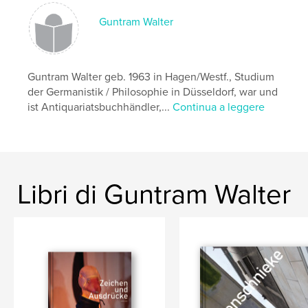
Guntram Walter
Vernissage Dienstag,18. September 2012, 19:00 Uhr
Guntram Walter geb. 1963 in Hagen/Westf., Studium
der Germanistik / Philosophie in Düsseldorf, war und
Carlswerk Köln
ist Antiquariatsbuchhändler,...
Continua a leggere
Schanzenstraße 6 - 20
51063 Köln
Libri di Guntram Walter
http://rheinetraeume.freelens.com/
Funzionalità e dettagli
Categoria principale:
Libri d'arte e fotografia
Formato del progetto:
Quadrato piccolo, 18×18 cm
N° di pagine:
80
Data di pubblicazione:
ago 27, 2012