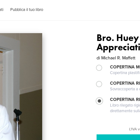
ti
Pubblica il tuo libro
Bro. Huey
Appreciat
di
Michael R. Maffett
COPERTINA 
Copertina plastifi
COPERTINA R
Sovraccoperta a co
COPERTINA RI
Libro rilegato ri
direttamente sull
L'IVA 