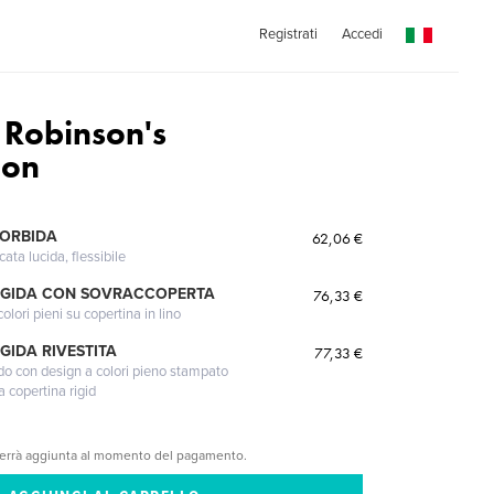
Registrati
Accedi
 Robinson's
ion
MORBIDA
62,06 €
cata lucida, flessibile
IGIDA CON SOVRACCOPERTA
76,33 €
lori pieni su copertina in lino
GIDA RIVESTITA
77,33 €
gido con design a colori pieno stampato
a copertina rigid
verrà aggiunta al momento del pagamento.