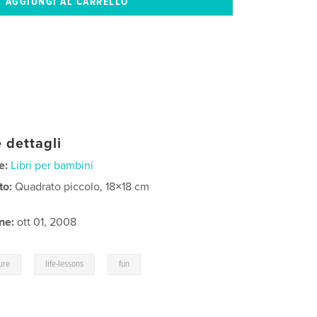
 dettagli
e:
Libri per bambini
to:
Quadrato piccolo, 18×18 cm
ne:
ott 01, 2008
,
,
ure
life-lessons
fun