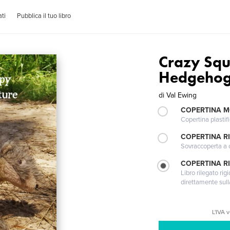
ti
Pubblica il tuo libro
Crazy Squ
Hedgehogâ
di
Val Ewing
COPERTINA 
Copertina plastifi
COPERTINA R
Sovraccoperta a co
COPERTINA RI
Libro rilegato ri
direttamente sull
L'IVA 