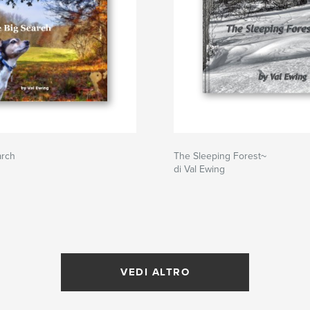
arch
The Sleeping Forest~
g
di Val Ewing
VEDI ALTRO