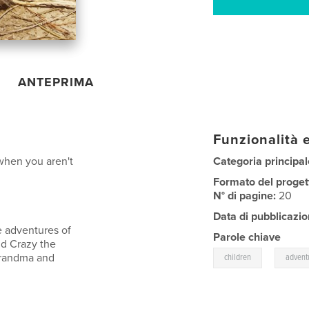
ANTEPRIMA
Funzionalità e
when you aren't
Categoria principal
Formato del proget
N° di pagine:
20
Data di pubblicazio
e adventures of
Parole chiave
d Crazy the
,
Grandma and
children
advent