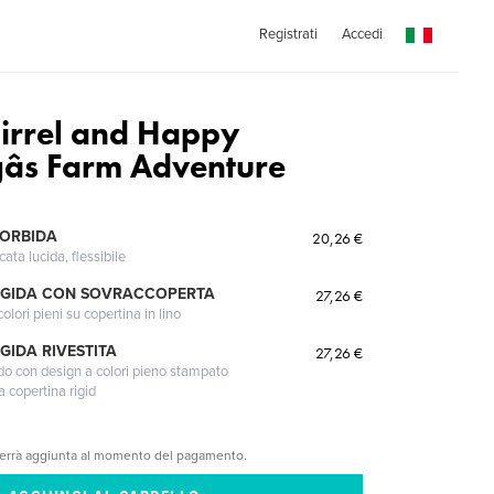
Registrati
Accedi
irrel and Happy
s Farm Adventure
MORBIDA
20,26 €
cata lucida, flessibile
IGIDA CON SOVRACCOPERTA
27,26 €
lori pieni su copertina in lino
GIDA RIVESTITA
27,26 €
gido con design a colori pieno stampato
a copertina rigid
verrà aggiunta al momento del pagamento.