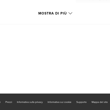
MOSTRA DI PIÙ
i
Prezzi
Informativa sulla privacy
Informativa sui cookie
Supporto
Mappa del sito