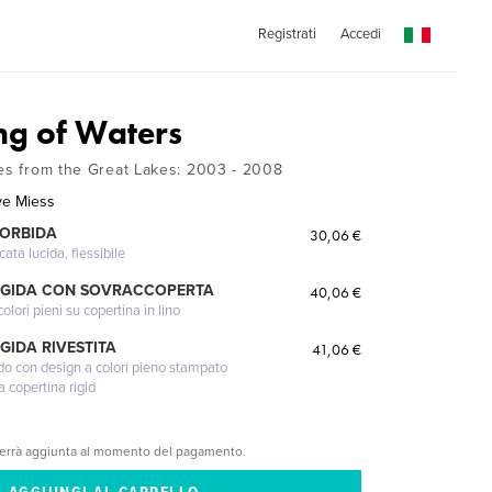
Registrati
Accedi
ng of Waters
ges from the Great Lakes: 2003 - 2008
ve Miess
MORBIDA
30,06 €
cata lucida, flessibile
IGIDA CON SOVRACCOPERTA
40,06 €
lori pieni su copertina in lino
GIDA RIVESTITA
41,06 €
gido con design a colori pieno stampato
a copertina rigid
verrà aggiunta al momento del pagamento.