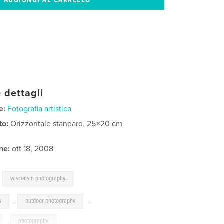
 dettagli
e:
Fotografia artistica
to:
Orizzontale standard, 25×20 cm
ne:
ott 18, 2008
,
wisconsin photography
y
,
outdoor photography
,
,
photography