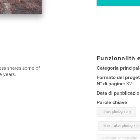
Funzionalità e
ess shares some of
Categoria principal
e years.
Formato del proget
N° di pagine:
32
Data di pubblicazio
Parole chiave
nature photography
,
Great Lakes photograph
landscape photography