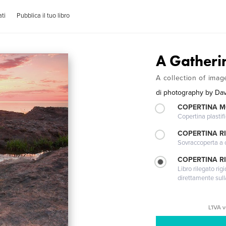
ti
Pubblica il tuo libro
A Gatheri
A collection of ima
di
photography by Da
COPERTINA 
Copertina plastifi
COPERTINA R
Sovraccoperta a co
COPERTINA RI
Libro rilegato ri
direttamente sull
L'IVA 