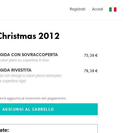
Registrati
Accedi
Christmas 2012
IGIDA CON SOVRACCOPERTA
75,38 €
lori pieni su copertina in lino
GIDA RIVESTITA
78,38 €
gido con design a colori pieno stampato
a copertina rigid
verrà aggiunta al momento del pagamento.
late