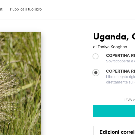
ti
Pubblica il tuo libro
Uganda, 
di
Taniya Keoghan
COPERTINA R
Sovraccoperta a co
COPERTINA RI
Libro rilegato ri
direttamente sull
L'IVA 
Edizioni corre