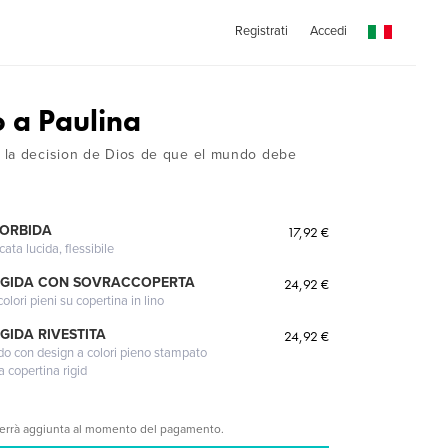
Registrati
Accedi
 a Paulina
 la decision de Dios de que el mundo debe
MORBIDA
17,92 €
cata lucida, flessibile
IGIDA CON SOVRACCOPERTA
24,92 €
lori pieni su copertina in lino
GIDA RIVESTITA
24,92 €
gido con design a colori pieno stampato
a copertina rigid
verrà aggiunta al momento del pagamento.