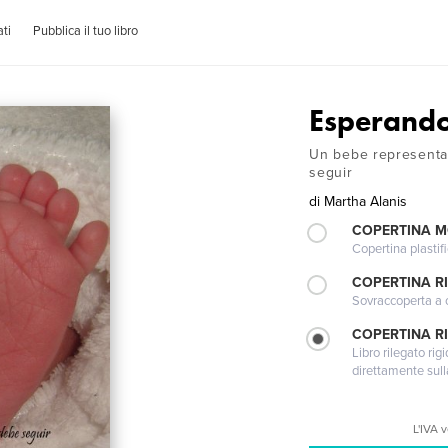
ti
Pubblica il tuo libro
Esperando
Un bebe representa
seguir
di
Martha Alanis
COPERTINA 
Copertina plastifi
COPERTINA R
Sovraccoperta a co
COPERTINA RI
Libro rilegato ri
direttamente sull
L'IVA 