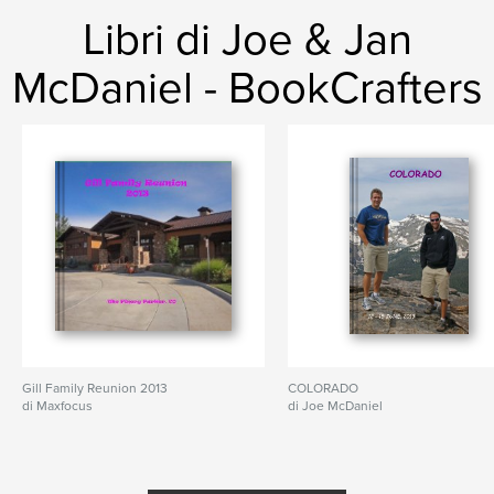
Libri di Joe & Jan
McDaniel - BookCrafters
Gill Family Reunion 2013
COLORADO
di Maxfocus
di Joe McDaniel