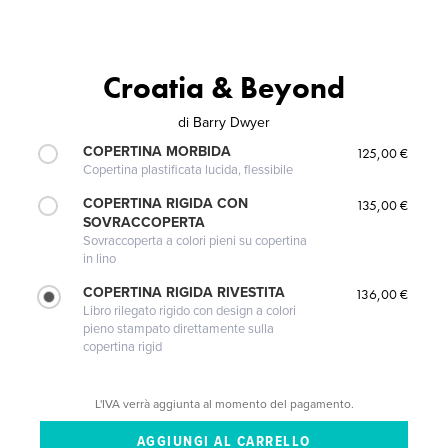
Croatia & Beyond
di
Barry Dwyer
COPERTINA MORBIDA
125,00 €
Copertina plastificata lucida, flessibile
COPERTINA RIGIDA CON
135,00 €
SOVRACCOPERTA
Sovraccoperta a colori pieni su copertina
in lino
COPERTINA RIGIDA RIVESTITA
136,00 €
Libro rilegato rigido con design a colori
pieno stampato direttamente sulla
copertina rigid
L'IVA verrà aggiunta al momento del pagamento.