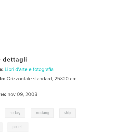
 dettagli
e:
Libri d'arte e fotografia
to:
Orizzontale standard, 25×20 cm
ne:
nov 09, 2008
,
,
,
,
hockey
mustang
ship
,
portrait