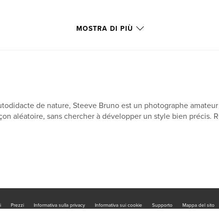
MOSTRA DI PIÙ
todidacte de nature, Steeve Bruno est un photographe amateur 
çon aléatoire, sans chercher à développer un style bien précis. R
i
Prezzi
Informativa sulla privacy
Informativa sui cookie
Supporto
Mappa del sito