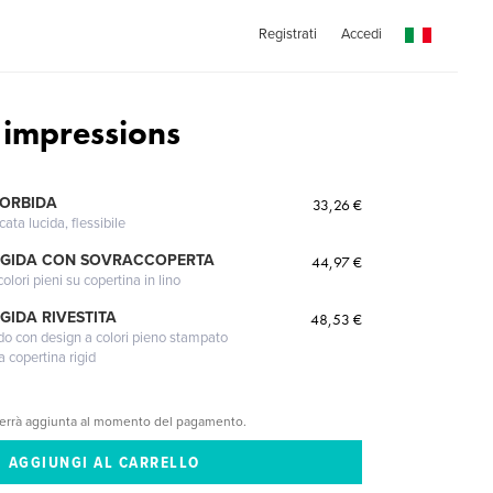
Registrati
Accedi
 impressions
MORBIDA
33,26 €
cata lucida, flessibile
IGIDA CON SOVRACCOPERTA
44,97 €
lori pieni su copertina in lino
GIDA RIVESTITA
48,53 €
gido con design a colori pieno stampato
a copertina rigid
verrà aggiunta al momento del pagamento.