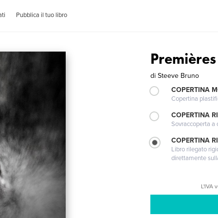
ti
Pubblica il tuo libro
Premières
di
Steeve Bruno
COPERTINA 
Copertina plastifi
COPERTINA R
Sovraccoperta a co
COPERTINA RI
Libro rilegato ri
direttamente sull
L'IVA 