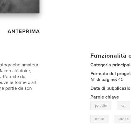
ANTEPRIMA
Funzionalità e
hotographe amateur
Categoria principal
façon aléatoire,
Formato del proget
. Retraité du
N° di pagine:
40
ouvelle forme d'art
une partie de son
Data di pubblicazio
Parole chiave
,
portfolio
cat
,
macro
quebec