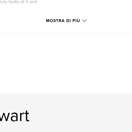
uly looks at it and
MOSTRA DI PIÙ
ewart