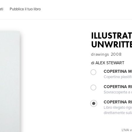
ti
Pubblica il tuo libro
ILLUSTRA
UNWRITT
drawings 2008
di
ALEX STEWART
COPERTINA 
Copertina plastifi
COPERTINA R
Sovraccoperta a co
COPERTINA RI
Libro rilegato ri
direttamente sull
L'IVA 