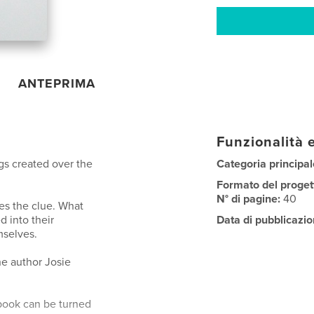
ANTEPRIMA
Funzionalità e
ngs created over the
Categoria principal
Formato del proget
N° di pagine:
40
ves the clue. What
d into their
Data di pubblicazio
mselves.
he author Josie
 book can be turned