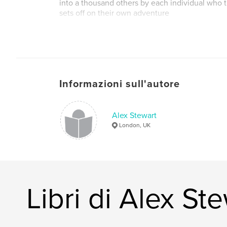
into a thousand others by each individual who tr
sets off on their own adventure
Informazioni sull'autore
Alex Stewart
London, UK
Libri di Alex St