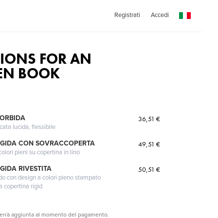
Registrati
Accedi
TIONS FOR AN
EN BOOK
MORBIDA
36,51 €
cata lucida, flessibile
IGIDA CON SOVRACCOPERTA
49,51 €
lori pieni su copertina in lino
GIDA RIVESTITA
50,51 €
gido con design a colori pieno stampato
a copertina rigid
verrà aggiunta al momento del pagamento.