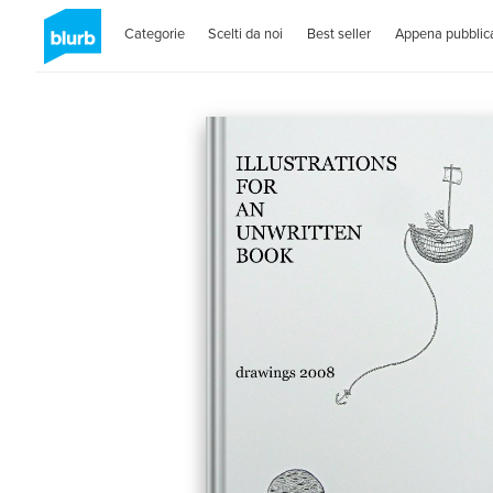
Categorie
Scelti da noi
Best seller
Appena pubblica