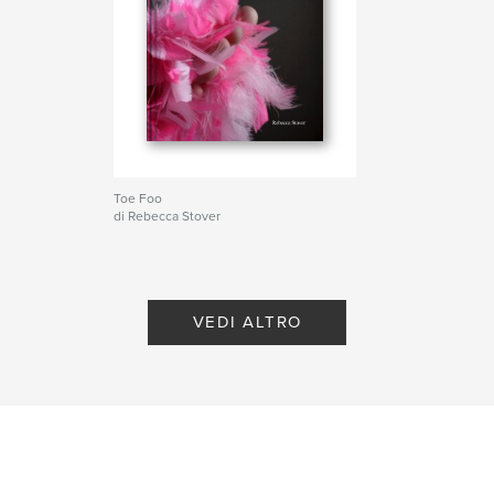
Toe Foo
di Rebecca Stover
VEDI ALTRO