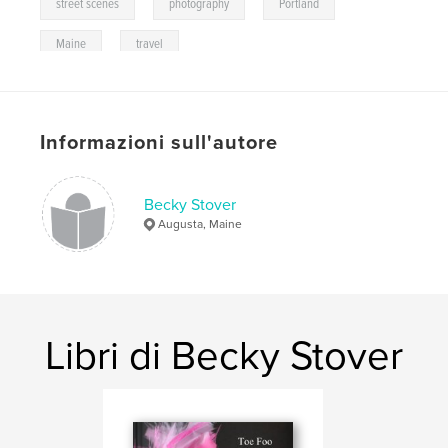
,
,
,
street scenes
photography
Portland
,
Maine
travel
Informazioni sull'autore
Becky Stover
Augusta, Maine
Libri di Becky Stover