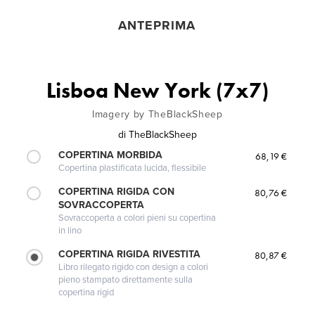
ANTEPRIMA
Lisboa New York (7x7)
Imagery by TheBlackSheep
di
TheBlackSheep
COPERTINA MORBIDA
68,19 €
Copertina plastificata lucida, flessibile
COPERTINA RIGIDA CON
80,76 €
SOVRACCOPERTA
Sovraccoperta a colori pieni su copertina
in lino
COPERTINA RIGIDA RIVESTITA
80,87 €
Libro rilegato rigido con design a colori
pieno stampato direttamente sulla
copertina rigid