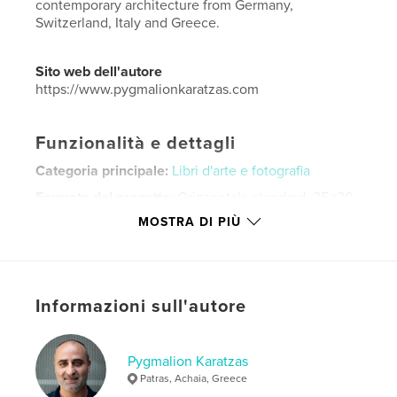
contemporary architecture from Germany,
Switzerland, Italy and Greece.
Sito web dell'autore
https://www.pygmalionkaratzas.com
Funzionalità e dettagli
Categoria principale:
Libri d'arte e fotografia
Formato del progetto:
Orizzontale standard, 25×20
cm
MOSTRA DI PIÙ
N° di pagine:
230
Data di pubblicazione:
set 06, 2013
Lingua
English
Informazioni sull'autore
Parole chiave
,
,
fineart
architecture
pygmalionkaratzas
Pygmalion Karatzas
Patras, Achaia, Greece