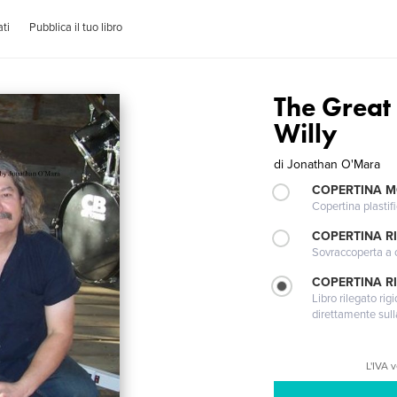
ti
Pubblica il tuo libro
The Great
Willy
di
Jonathan O'Mara
COPERTINA 
Copertina plastifi
COPERTINA R
Sovraccoperta a co
COPERTINA RI
Libro rilegato ri
direttamente sull
L'IVA 