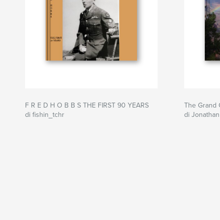
F R E D H O B B S THE FIRST 90 YEARS
The Grand 
di fishin_tchr
di Jonathan