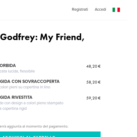
Registrati
Accedi
 Godfrey: My Friend,
MORBIDA
48,20 €
cata lucida, flessibile
IGIDA CON SOVRACCOPERTA
58,20 €
lori pieni su copertina in lino
GIDA RIVESTITA
59,20 €
gido con design a colori pieno stampato
a copertina rigid
verrà aggiunta al momento del pagamento.