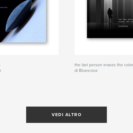
s
the last person erases the colo
e
di Bluesrose
VEDI ALTRO