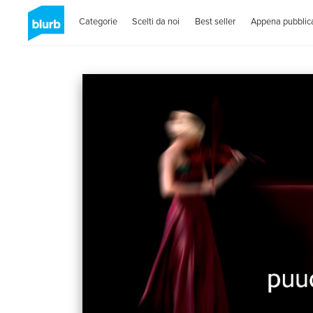
Categorie
Scelti da noi
Best seller
Appena pubblica