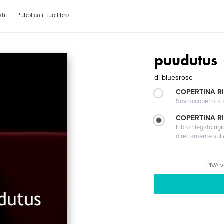
ti
Pubblica il tuo libro
puudutus
di
bluesrose
COPERTINA R
Sovraccoperta a co
COPERTINA RI
Libro rilegato ri
direttamente sull
L'IVA 