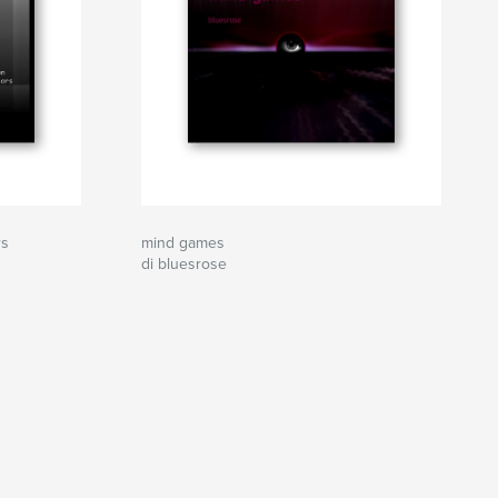
rs
mind games
di bluesrose