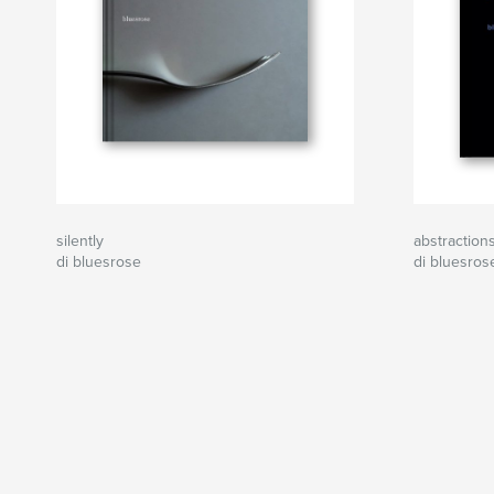
silently
abstraction
di bluesrose
di bluesros