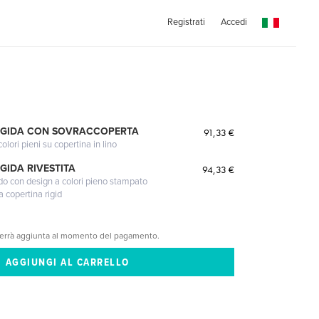
Registrati
Accedi
IGIDA CON SOVRACCOPERTA
91,33 €
lori pieni su copertina in lino
GIDA RIVESTITA
94,33 €
gido con design a colori pieno stampato
a copertina rigid
verrà aggiunta al momento del pagamento.