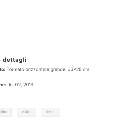
 dettagli
to:
Formato orizzontale grande, 33×28 cm
ne:
dic 02, 2013
,
,
ation
vision
dream