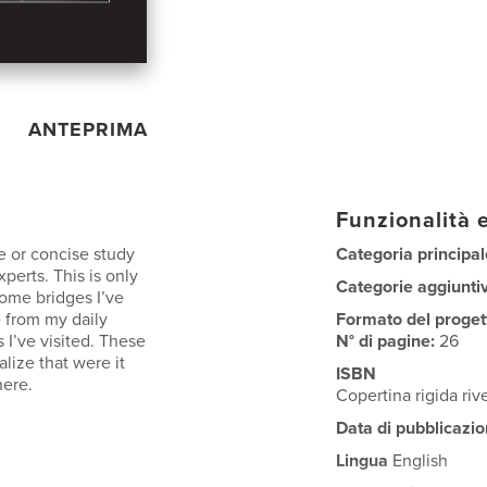
ANTEPRIMA
Funzionalità e
ve or concise study
Categoria principal
xperts. This is only
Categorie aggiunti
some bridges I’ve
 from my daily
Formato del proget
 I’ve visited. These
N° di pagine:
26
lize that were it
ISBN
here.
Copertina rigida ri
Data di pubblicazio
Lingua
English