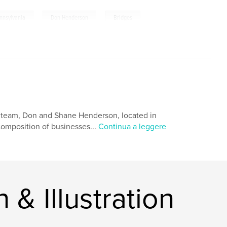
,
,
nnsylvania
Don Henderson
Bridges
gn team, Don and Shane Henderson, located in
composition of businesses...
Continua a leggere
& Illustration