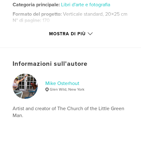
Categoria principale:
Libri d'arte e fotografia
Formato del progetto:
Verticale standard, 20×25 cm
N° di pagine:
170
Data di pubblicazione:
mar 15, 2014
MOSTRA DI PIÙ
Lingua
English
Parole chiave
,
,
MO David
Church of the Little Green Man
Informazioni sull'autore
Performance Art
Mike Osterhout
,
Conceptual Art
,
CLGM
,
Hunting
,
Art
Glen Wild, New York
Artist and creator of The Church of the Little Green
Man.