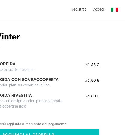
Registrati
Accedi
Winter
n
MORBIDA
41,53 €
cata lucida, flessibile
IGIDA CON SOVRACCOPERTA
55,80 €
lori pieni su copertina in lino
GIDA RIVESTITA
56,80 €
gido con design a colori pieno stampato
a copertina rigid
verrà aggiunta al momento del pagamento.