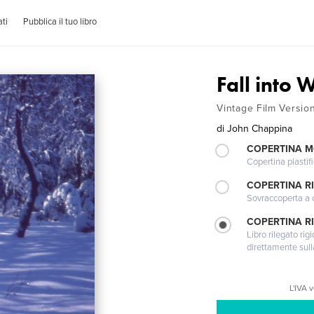
ti
Pubblica il tuo libro
Fall into 
Vintage Film Versio
di
John Chappina
COPERTINA 
Copertina plastifi
COPERTINA R
Sovraccoperta a co
COPERTINA RI
Libro rilegato ri
direttamente sull
L'IVA 