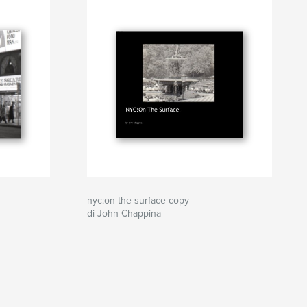
nyc:on the surface copy
di John Chappina