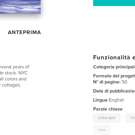
ANTEPRIMA
Funzionalità e
everal years of
Categoria principal
ide stock. NYC
Formato del proget
ll colors and
N° di pagine:
50
 cottages.
Data di pubblicazio
Lingua
English
Parole chiave
,
central park
To
snow