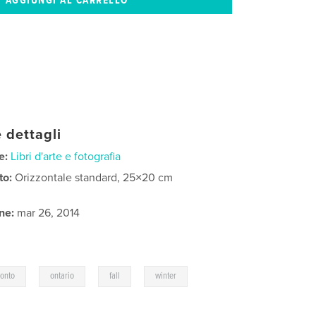
 dettagli
e:
Libri d'arte e fotografia
to:
Orizzontale standard, 25×20 cm
ne:
mar 26, 2014
,
,
,
,
ronto
ontario
fall
winter