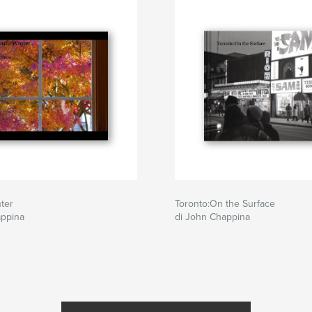
nter
Toronto:On the Surface
appina
di John Chappina