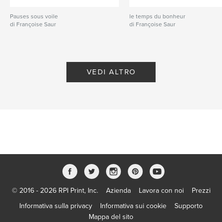
Pauses sous voile
le temps du bonheur
di Françoise Saur
di Françoise Saur
VEDI ALTRO
© 2016 - 2026 RPI Print, Inc.
Azienda
Lavora con noi
Prezzi
Informativa sulla privacy
Informativa sui cookie
Supporto
Mappa del sito