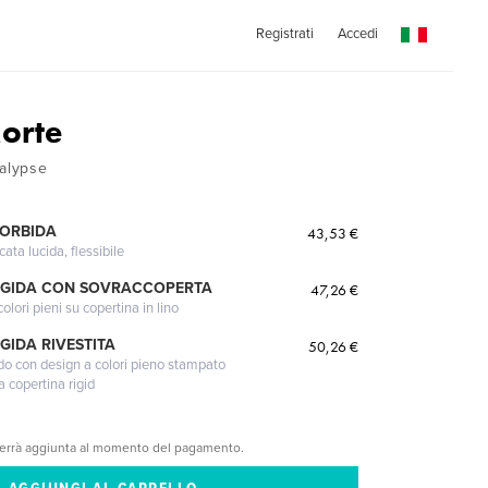
Registrati
Accedi
orte
alypse
MORBIDA
43,53 €
cata lucida, flessibile
IGIDA CON SOVRACCOPERTA
47,26 €
lori pieni su copertina in lino
GIDA RIVESTITA
50,26 €
gido con design a colori pieno stampato
a copertina rigid
verrà aggiunta al momento del pagamento.