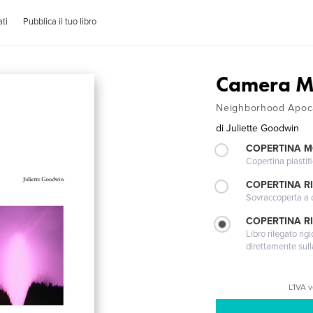
ti
Pubblica il tuo libro
Camera M
Neighborhood Apoc
di
Juliette Goodwin
COPERTINA 
Copertina plastifi
COPERTINA R
Sovraccoperta a co
COPERTINA RI
Libro rilegato ri
direttamente sull
L'IVA 