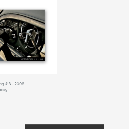
ag # 3 - 2008
amag