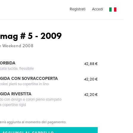
Registrati
Accedi
mag # 5 - 2009
le Weekend 2008
MORBIDA
42,88 €
cata lucida, flessibile
IGIDA CON SOVRACCOPERTA
42,20 €
lori pieni su copertina in lino
GIDA RIVESTITA
42,20 €
gido con design a colori pieno stampato
a copertina rigid
verrà aggiunta al momento del pagamento.