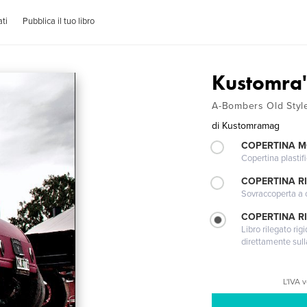
ti
Pubblica il tuo libro
Kustomra'
A-Bombers Old Sty
di
Kustomramag
COPERTINA 
Copertina plastifi
COPERTINA R
Sovraccoperta a co
COPERTINA RI
Libro rilegato ri
direttamente sull
L'IVA 