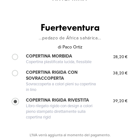
Fuerteventura
...pedazo de África sahárica...
di
Paco Ortiz
COPERTINA MORBIDA
28,20 €
Copertina plastificata lucida, flessibile
COPERTINA RIGIDA CON
38,20 €
SOVRACCOPERTA
Sovraccoperta a colori pieni su copertina
in lino
COPERTINA RIGIDA RIVESTITA
39,20 €
Libro rilegato rigido con design a colori
pieno stampato direttamente sulla
copertina rigid
L'IVA verrà aggiunta al momento del pagamento.