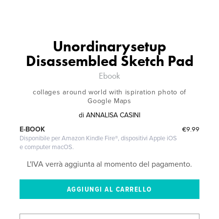
Unordinarysetup
Disassembled Sketch Pad
Ebook
collages around world with ispiration photo of
Google Maps
di
ANNALISA CASINI
€9.99
E-BOOK
Disponibile per Amazon Kindle Fire®, dispositivi Apple iOS
e computer macOS.
L'IVA verrà aggiunta al momento del pagamento.