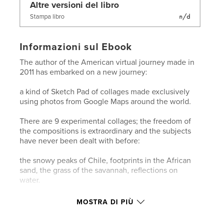
Altre versioni del libro
n/d
Stampa libro
Informazioni sul Ebook
The author of the American virtual journey made in
2011 has embarked on a new journey:
a kind of Sketch Pad of collages made exclusively
using photos from Google Maps around the world.
There are 9 experimental collages; the freedom of
the compositions is extraordinary and the subjects
have never been dealt with before:
the snowy peaks of Chile, footprints in the African
sand, the grass of the savannah, reflections on
water.
The constructions steps of some collages are
MOSTRA DI PIÙ
revealed for the first time, as well as an advance
preview of her forthcoming trip to Venice.