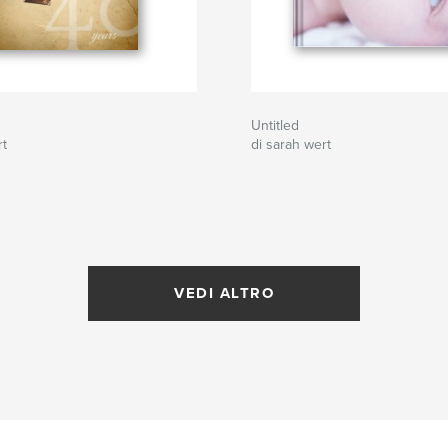
Untitled
rt
di sarah wert
VEDI ALTRO