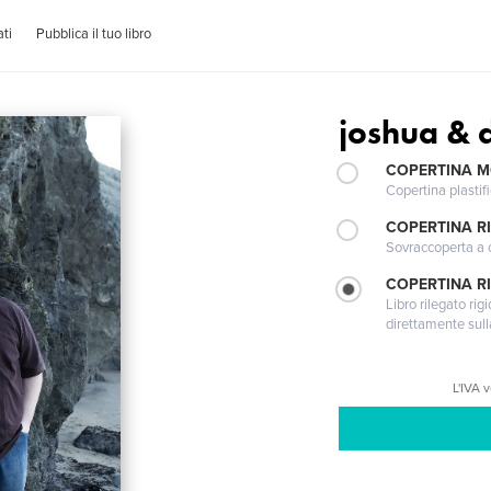
ti
Pubblica il tuo libro
joshua & 
COPERTINA 
Copertina plastifi
COPERTINA R
Sovraccoperta a co
COPERTINA RI
Libro rilegato ri
direttamente sull
L'IVA 