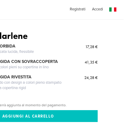
Registrati
Accedi
darlene
MORBIDA
17,28 €
cata lucida, flessibile
IGIDA CON SOVRACCOPERTA
41,35 €
lori pieni su copertina in lino
GIDA RIVESTITA
24,28 €
gido con design a colori pieno stampato
a copertina rigid
verrà aggiunta al momento del pagamento.