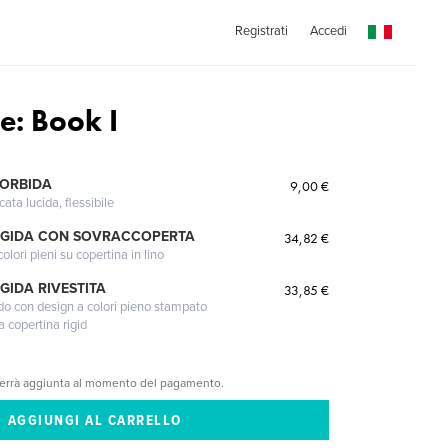
Registrati
Accedi
ce: Book I
o
MORBIDA
9,00 €
cata lucida, flessibile
IGIDA CON SOVRACCOPERTA
34,82 €
lori pieni su copertina in lino
GIDA RIVESTITA
33,85 €
gido con design a colori pieno stampato
a copertina rigid
verrà aggiunta al momento del pagamento.