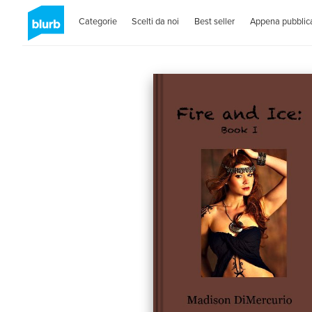
Categorie
Scelti da noi
Best seller
Appena pubblica