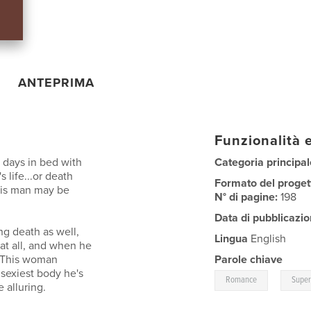
ANTEPRIMA
Funzionalità e
days in bed with
Categoria principal
 life...or death
Formato del proget
this man may be
N° di pagine:
198
Data di pubblicazio
ng death as well,
Lingua
English
f at all, and when he
. This woman
Parole chiave
 sexiest body he's
,
Romance
Super
 alluring.