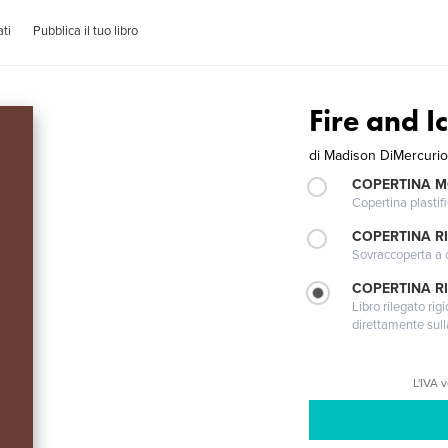
ti
Pubblica il tuo libro
Fire and I
di
Madison DiMercuri
COPERTINA 
Copertina plastifi
COPERTINA R
Sovraccoperta a co
COPERTINA RI
Libro rilegato ri
direttamente sull
L'IVA 