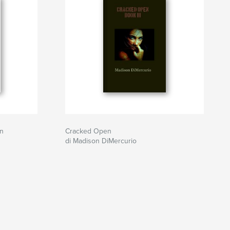
on
Cracked Open
di Madison DiMercurio