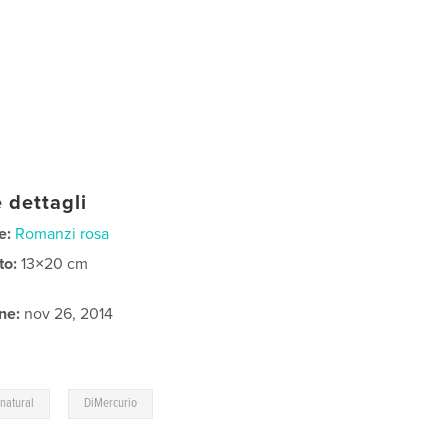
 dettagli
e:
Romanzi rosa
to:
13×20 cm
ne:
nov 26, 2014
,
natural
DiMercurio