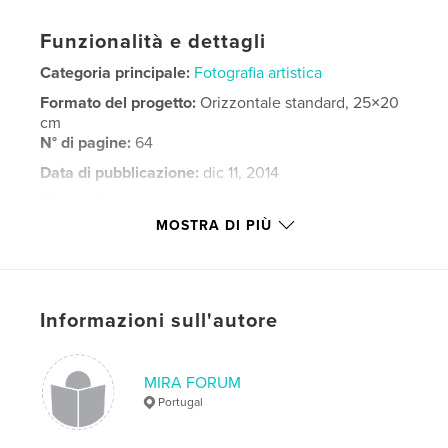
Funzionalità e dettagli
Categoria principale:
Fotografia artistica
Formato del progetto:
Orizzontale standard, 25×20
cm
N° di pagine:
64
Data di pubblicazione:
dic 11, 2014
Lingua
English
MOSTRA DI PIÙ
Parole chiave
,
,
,
Mobile
Photography
Prize
Mira
Informazioni sull'autore
MIRA FORUM
Portugal