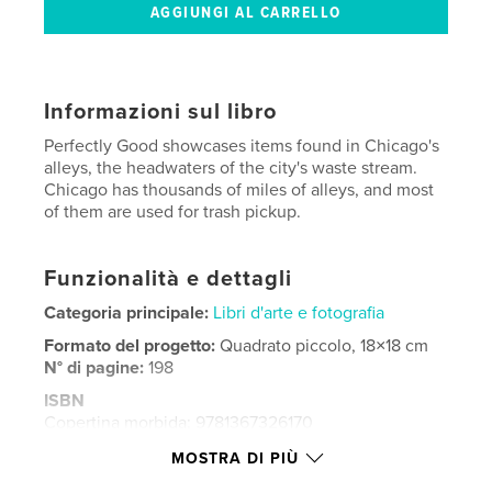
Informazioni sul libro
Perfectly Good showcases items found in Chicago's
alleys, the headwaters of the city's waste stream.
Chicago has thousands of miles of alleys, and most
of them are used for trash pickup.
Funzionalità e dettagli
Categoria principale:
Libri d'arte e fotografia
Formato del progetto:
Quadrato piccolo, 18×18 cm
N° di pagine:
198
ISBN
Copertina morbida: 9781367326170
Data di pubblicazione:
feb 25, 2009
MOSTRA DI PIÙ
Lingua
English