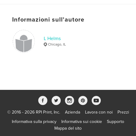
Parole chiave
,
,
,
dumpster diving
fine art
lost & found
Informazioni sull'autore
,
photography
trash
L Helms
,
alleys
,
beautiful
,
indeed
,
culture
,
Chicago, IL
anthropology
,
economics
,
freecycle
,
craigslist
,
blog
,
environment
,
waste
,
biking
,
Chicago
,
urban
,
share
© 2016 - 2026 RPI Print, Inc.
Azienda
Lavora con noi
Prezzi
Informativa sulla privacy
Informativa sui cookie
Supporto
Mappa del sito