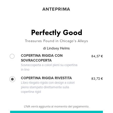
ANTEPRIMA
Perfectly Good
Treasures Found in Chicago's Alleys
di
Lindsey Helms
COPERTINA RIGIDA CON
84,57 €
SOVRACCOPERTA
Sovraccoperta a colori pieni su copertina
in lino
COPERTINA RIGIDA RIVESTITA
83,72 €
Libro rilegato rigido con design a colori
pieno stampato direttamente sulla
copertina rigid
L'IVA verrà aggiunta al momento del pagamento.