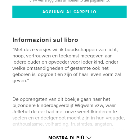
L'IVA verrà aggiunta al momento del pagamento.
Informazioni sul libro
“Met deze versjes wil ik boodschappen van licht,
hoop, vertrouwen en toekomst meegeven aan
iedere ouder en opvoeder voor ieder kind, onder
welke omstandigheden of gesternte ook het
geboren is, opgroeit en zijn of haar leven vorm zal
geven.”
.
De opbrengsten van dit boekje gaan naar het
bijzondere kinderdagverblijf Wigwam vzw, waar
Jellebel de eer had met onze wereldkinderen te
spelen en er deelgenoot mocht zijn in hun vreugde,
enthousiasme, volharding, frustraties, angsten,
verdriet en hun grenzeloos vertrouwen, evenals dat
van hun ouders.
MOSTRA DI PIÙ