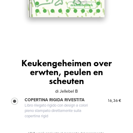
Keukengeheimen over
erwten, peulen en
scheuten
di
Jellebel B
COPERTINA RIGIDA RIVESTITA
16,36 €
Libro rilegato rigido con design a colori
pieno stampato direttamente sulla
copertina rigid