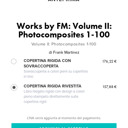
Works by FM: Volume II:
Photocomposites 1-100
Volume II: Photocomposites 1-100
di
Frank Martinez
COPERTINA RIGIDA CON
176,22 €
SOVRACCOPERTA
Sovraccoperta a colori pieni su copertina
in lino
COPERTINA RIGIDA RIVESTITA
157,88 €
Libro rilegato rigido con design a colori
pieno stampato direttamente sulla
copertina rigid
L'IVA verrà aggiunta al momento del pagamento.