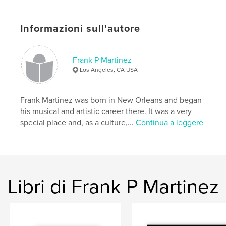
Formato del progetto:
Formato orizzontale grande,
33×28 cm
N° di pagine:
216
Informazioni sull'autore
Data di pubblicazione:
mar 16, 2015
Lingua
English
Frank P Martinez
Los Angeles, CA USA
Parole chiave
,
,
,
,
photography
fine
art
collage
Frank Martinez was born in New Orleans and began
,
,
surreal
frank
martinez
his musical and artistic career there. It was a very
special place and, as a culture,...
Continua a leggere
,
photocomposite
,
New
,
Orleans
,
Los
,
Angeles
Libri di Frank P Martinez