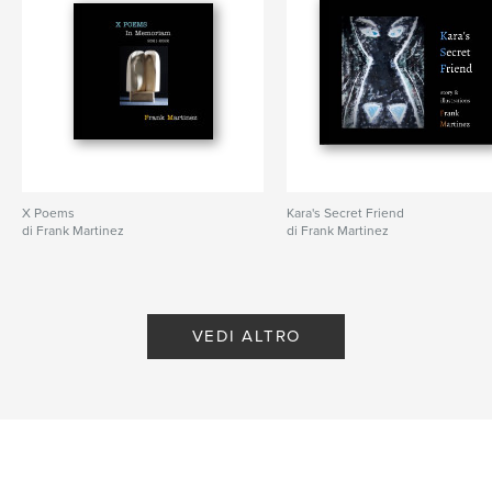
X Poems
Kara's Secret Friend
di Frank Martinez
di Frank Martinez
VEDI ALTRO