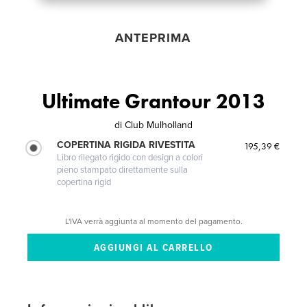
ANTEPRIMA
Ultimate Grantour 2013
di
Club Mulholland
COPERTINA RIGIDA RIVESTITA
195,39 €
Libro rilegato rigido con design a colori
pieno stampato direttamente sulla
copertina rigid
L'IVA verrà aggiunta al momento del pagamento.