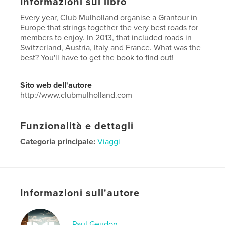
Informazioni sul libro
Every year, Club Mulholland organise a Grantour in
Europe that strings together the very best roads for
members to enjoy. In 2013, that included roads in
Switzerland, Austria, Italy and France. What was the
best? You'll have to get the book to find out!
Sito web dell'autore
http://www.clubmulholland.com
Funzionalità e dettagli
Categoria principale:
Viaggi
Formato del progetto:
Quadrato grande, 30×30 cm
N° di pagine:
106
Data di pubblicazione:
mar 17, 2015
Informazioni sull'autore
Lingua
English
Parole chiave
Paul Geudon