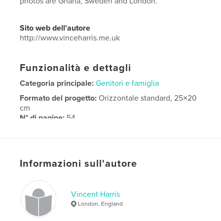
photos are Ghana, Sweden and London.
Sito web dell'autore
http://www.vinceharris.me.uk
Funzionalità e dettagli
Categoria principale:
Genitori e famiglia
Formato del progetto:
Orizzontale standard, 25×20
cm
N° di pagine:
54
Data di pubblicazione:
ago 07, 2015
Lingua
English
Informazioni sull'autore
Vincent Harris
London, England