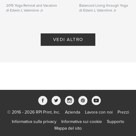
2015 Yoga Retreat and Vacation
Balanced Living through Yoga
di Edwin L Valentine Jr
di Edwin L Valentine Jr
VEDI ALTRO
© 2016 - 2026 RPI Print, Inc.
Azienda
Lavora con noi
Prezzi
Informativa sulla privacy
Informativa sui cookie
Supporto
Mappa del sito