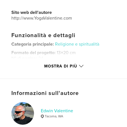
Sito web dell'autore
http://www.YogaValentine.com
Funzionalità e dettagli
Categoria principale:
Religione e spiritualità
Formato del progetto:
13×20 cm
N° di pagine:
24
MOSTRA DI PIÙ
Data di pubblicazione:
ago 26, 2015
Lingua
English
Parole chiave
,
,
,
,
Informazioni sull'autore
yoga
limbs
sutra's
patanjali
spirituality
Edwin Valentine
Tacoma, WA