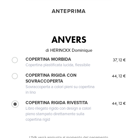
ANTEPRIMA
ANVERS
di
HERINCKX Dominique
COPERTINA MORBIDA
37,12 €
Copertina plastificata lucida, flessibile
COPERTINA RIGIDA CON
44,12 €
SOVRACCOPERTA
Sovraccoperta a colori pieni su copertina
in lino
COPERTINA RIGIDA RIVESTITA
44,12 €
Libro rilegato rigido con design a colori
pieno stampato direttamente sulla
copertina rigid
L'IVA verrà aggiunta al momento del pagamento.