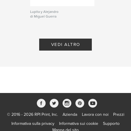
Lupita y Alejandro
di Miguel Guerra
VEDI ALTRO
© 2016 - 2026 RPI Print, Inc.
Azienda
Lavora con noi
Prezzi
Informativa sulla privacy
Informativa sui cookie
Supporto
Mappa del sito