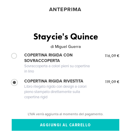
ANTEPRIMA
Staycie's Quince
di
Miguel Guerra
COPERTINA RIGIDA CON
116,09 €
SOVRACCOPERTA
Sovraccoperta a colori pieni su copertina
in lino
COPERTINA RIGIDA RIVESTITA
119,09 €
Libro rilegato rigido con design a colori
pieno stampato direttamente sulla
copertina rigid
L'IVA verrà aggiunta al momento del pagamento.