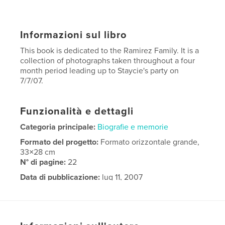
Informazioni sul libro
This book is dedicated to the Ramirez Family. It is a
collection of photographs taken throughout a four
month period leading up to Staycie's party on
7/7/07.
Funzionalità e dettagli
Categoria principale:
Biografie e memorie
Formato del progetto:
Formato orizzontale grande,
33×28 cm
N° di pagine:
22
Data di pubblicazione:
lug 11, 2007
Parole chiave
,
,
Miguel Guerra
Staycie Ramirez
Quinceanera