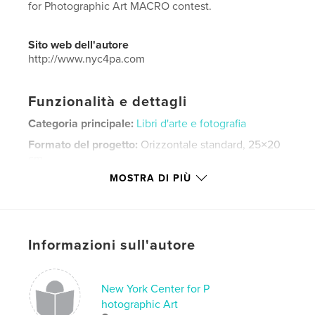
for Photographic Art MACRO contest.
Sito web dell'autore
http://www.nyc4pa.com
Funzionalità e dettagli
Categoria principale:
Libri d'arte e fotografia
Formato del progetto:
Orizzontale standard, 25×20
cm
N° di pagine:
28
MOSTRA DI PIÙ
Data di pubblicazione:
feb 29, 2016
Lingua
English
Parole chiave
Informazioni sull'autore
,
,
,
Macro
photography
prize winning
NYC4PA
New York Center for P
hotographic Art