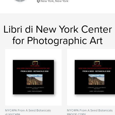
New York, New York
Libri di New York Center
for Photographic Art
NYC4PA From A Seed Botanicals
NYC4PA From A Seed Botanicals
di NYC4PA
PROOF COPY