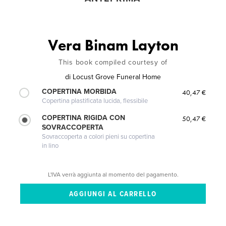
Vera Binam Layton
This book compiled courtesy of
di
Locust Grove Funeral Home
COPERTINA MORBIDA
40,47 €
Copertina plastificata lucida, flessibile
COPERTINA RIGIDA CON
50,47 €
SOVRACCOPERTA
Sovraccoperta a colori pieni su copertina
in lino
L'IVA verrà aggiunta al momento del pagamento.