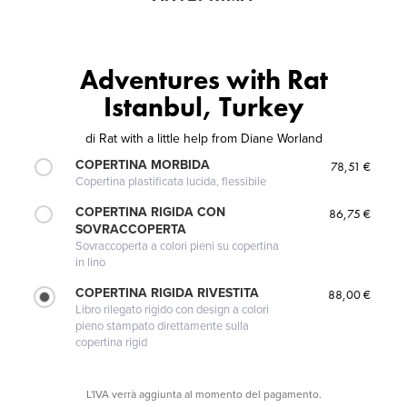
Adventures with Rat
Istanbul, Turkey
di
Rat with a little help from Diane Worland
COPERTINA MORBIDA
78,51 €
Copertina plastificata lucida, flessibile
COPERTINA RIGIDA CON
86,75 €
SOVRACCOPERTA
Sovraccoperta a colori pieni su copertina
in lino
COPERTINA RIGIDA RIVESTITA
88,00 €
Libro rilegato rigido con design a colori
pieno stampato direttamente sulla
copertina rigid
L'IVA verrà aggiunta al momento del pagamento.