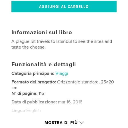
Informazioni sul libro
A plague rat travels to Istanbul to see the sites and
taste the cheese.
Funzionalità e dettagli
Categoria principale:
Viaggi
Formato del progetto:
Orizzontale standard, 25×20
cm
N° di pagine:
116
Data di pubblicazione:
mar 16, 2016
Lingua
English
Parole chiave
MOSTRA DI PIÙ
,
,
,
travel
istanbul
photography
tourist