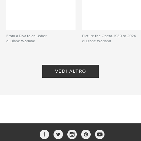
From a Diva to an Usher
Picture the Opera. 1930 to 2024
di Diane Worland
di Diane Worland
VEDI ALTRO