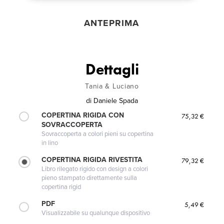
ANTEPRIMA
Dettagli
Tania & Luciano
di
Daniele Spada
COPERTINA RIGIDA CON
75,32 €
SOVRACCOPERTA
Sovraccoperta a colori pieni su copertina
in lino
COPERTINA RIGIDA RIVESTITA
79,32 €
Libro rilegato rigido con design a colori
pieno stampato direttamente sulla
copertina rigid
PDF
5,49 €
Visualizzabile su qualunque dispositivo