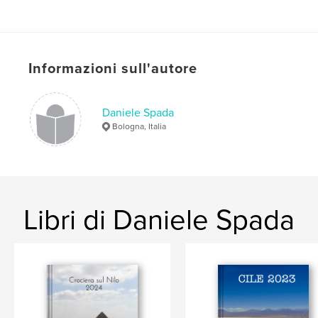
Data di pubblicazione:
mar 26, 2016
Lingua
Italian
Parole chiave
Informazioni sull'autore
,
,
,
matrimonio
lele2323
daniele
spada
Daniele Spada
Bologna, Italia
Libri di Daniele Spada