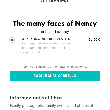
ANTEPRIMA
The many faces of Nancy
di
Laurie Lovelady
COPERTINA RIGIDA RIVESTITA
136,00 €
Libro rilegato rigido con design a colori
pieno stampato direttamente sulla
copertina rigid
L'IVA verrà aggiunta al momento del pagamento.
Informazioni sul libro
Family photographs, family events, old photos of