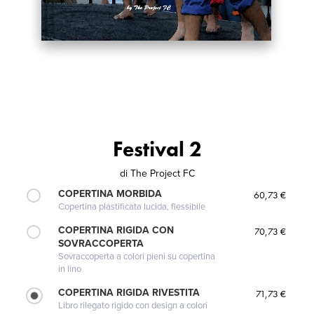
Festival 2
di
The Project FC
COPERTINA MORBIDA
60,73 €
Copertina plastificata lucida, flessibile
COPERTINA RIGIDA CON
70,73 €
SOVRACCOPERTA
Sovraccoperta a colori pieni su copertina
in lino
COPERTINA RIGIDA RIVESTITA
71,73 €
Libro rilegato rigido con design a colori