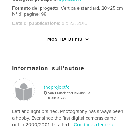
Formato del progetto:
Verticale standard, 20×25 cm
N° di pagine:
98
Data di pubblicazione:
dic 23, 2016
Lingua
English
MOSTRA DI PIÙ
Parole chiave
,
,
,
Cherry Blossom Festival
festival
Festival 2
,
Hawaii
taiko
Informazioni sull'autore
,
samba
,
Mexico
,
Japan
,
Brazil
,
theprojectfc
Phillipines
,
Pistahan
,
culture
,
art
,
San Francisco/Oakland/Sa
n Jose, CA
Carnaval
,
dance
,
drums
,
fun
Left and right brained. Photography has always been
a hobby. Ever since the first digital cameras came
out in 2000/2001 it started...
Continua a leggere