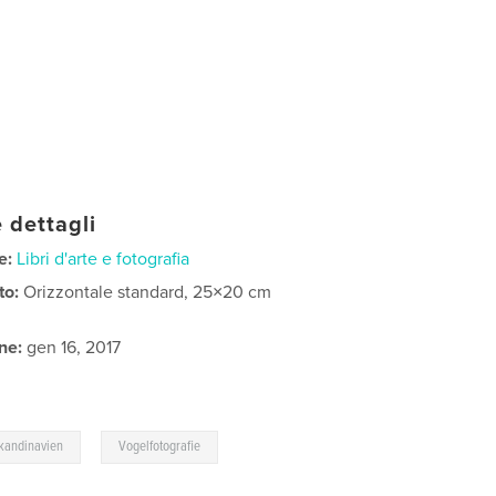
 dettagli
e:
Libri d'arte e fotografia
to:
Orizzontale standard, 25×20 cm
ne:
gen 16, 2017
,
kandinavien
Vogelfotografie