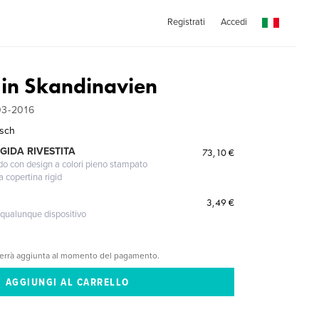
Registrati
Accedi
in Skandinavien
3-2016
asch
GIDA RIVESTITA
73,10 €
gido con design a colori pieno stampato
a copertina rigid
3,49 €
 qualunque dispositivo
verrà aggiunta al momento del pagamento.