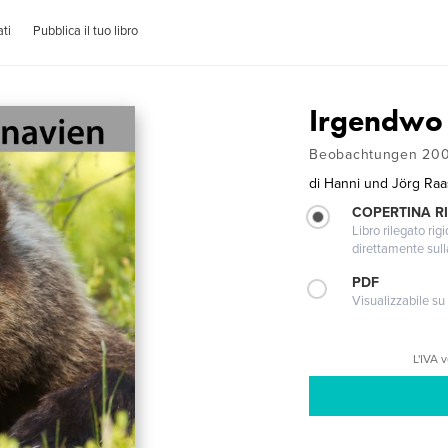
ti
Pubblica il tuo libro
Irgendwo 
Beobachtungen 200
di
Hanni und Jörg Ra
COPERTINA RI
Libro rilegato ri
direttamente sull
PDF
Visualizzabile su
L'IVA 