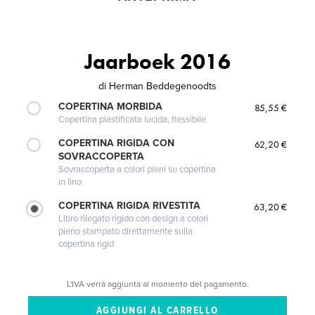
Jaarboek 2016
di
Herman Beddegenoodts
COPERTINA MORBIDA
85,55 €
Copertina plastificata lucida, flessibile
COPERTINA RIGIDA CON
62,20 €
SOVRACCOPERTA
Sovraccoperta a colori pieni su copertina
in lino
COPERTINA RIGIDA RIVESTITA
63,20 €
Libro rilegato rigido con design a colori
pieno stampato direttamente sulla
copertina rigid
L'IVA verrà aggiunta al momento del pagamento.