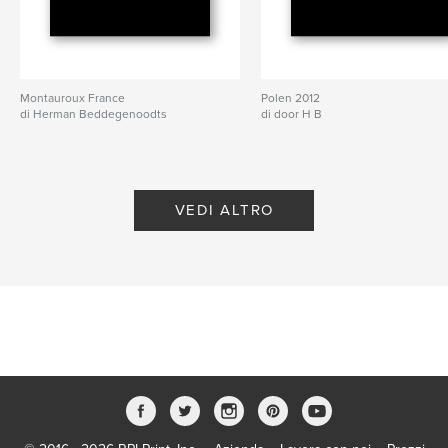
Montauroux France
Polen 2012
di Herman Beddegenoodts
di door H B
VEDI ALTRO