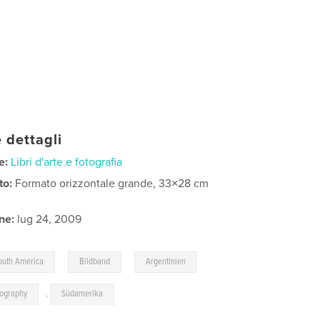
 dettagli
e:
Libri d'arte e fotografia
to:
Formato orizzontale grande, 33×28 cm
ne:
lug 24, 2009
,
,
outh America
Bildband
Argentinien
tography
,
Südamerika