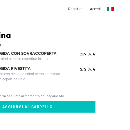
Registrati
Accedi
ina
n
IGIDA CON SOVRACCOPERTA
269,36 €
lori pieni su copertina in lino
GIDA RIVESTITA
272,36 €
gido con design a colori pieno stampato
a copertina rigid
verrà aggiunta al momento del pagamento.