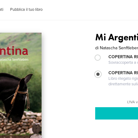
ti
Pubblica il tuo libro
Mi Argent
di
Natascha Senftlebe
COPERTINA R
Sovraccoperta a co
COPERTINA RI
Libro rilegato ri
direttamente sull
L'IVA 