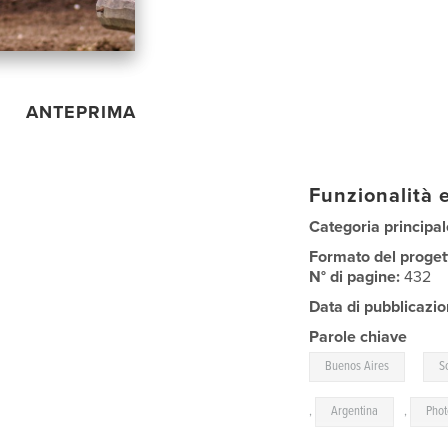
ANTEPRIMA
Funzionalità e
Categoria principal
Formato del proget
N° di pagine:
432
Data di pubblicazio
Parole chiave
,
Buenos Aires
S
,
Argentina
,
Pho