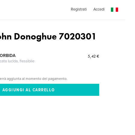
Registrati
Accedi
John Donoghue 7020301
MORBIDA
5,42 €
cata lucida, flessibile
verrà aggiunta al momento del pagamento.