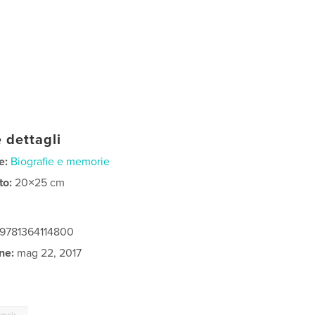
 dettagli
e:
Biografie e memorie
to:
20×25 cm
 9781364114800
ne:
mag 22, 2017