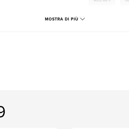
,
World War II
me
MOSTRA DI PIÙ
9