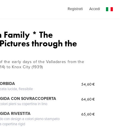
Registrati
Accedi
 Family * The
Pictures through the
f the early days of the Valladares from the
14) to Knox City (1939)
MORBIDA
54,60 €
cata lucida, flessibile
IGIDA CON SOVRACCOPERTA
64,60 €
lori pieni su copertina in lino
GIDA RIVESTITA
65,60 €
gido con design a colori pieno stampato
a copertina rigid