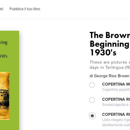
ti
Pubblica il tuo libro
The Brown
Beginning
1930's
These are pictures o
days in Terlingua (19
di
George Rios Brown
COPERTINA 
Copertina plastifi
COPERTINA R
Sovraccoperta a co
COPERTINA RI
Libro rilegato ri
direttamente sull