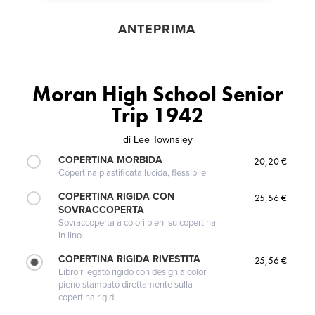
ANTEPRIMA
Moran High School Senior
Trip 1942
di
Lee Townsley
COPERTINA MORBIDA
20,20 €
Copertina plastificata lucida, flessibile
COPERTINA RIGIDA CON
25,56 €
SOVRACCOPERTA
Sovraccoperta a colori pieni su copertina
in lino
COPERTINA RIGIDA RIVESTITA
25,56 €
Libro rilegato rigido con design a colori
pieno stampato direttamente sulla
copertina rigid