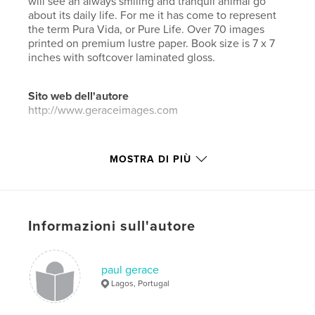
will see an always smiling and tranquil animal go
about its daily life. For me it has come to represent
the term Pura Vida, or Pure Life. Over 70 images
printed on premium lustre paper. Book size is 7 x 7
inches with softcover laminated gloss.
Sito web dell'autore
http://www.geraceimages.com
Funzionalità e dettagli
MOSTRA DI PIÙ
Categoria principale:
Libri d'arte e fotografia
Categorie aggiuntive
Natura / Wildlife
,
Libri per
bambini
Informazioni sull'autore
Formato del progetto:
Quadrato piccolo, 18×18 cm
N° di pagine:
54
ISBN
paul gerace
Copertina morbida: 9781389768422
Lagos, Portugal
Data di pubblicazione:
ago 03, 2017