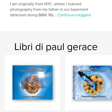
Lingua
English
I am originally from NYC. where i learned
photography from my father in our basement
Parole chiave
darkroom doing B&W. My...
Continua a leggere
,
,
,
,
sloth
costa rica
pura vida
rain forest
jungle
Libri di paul gerace